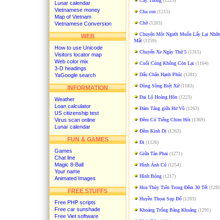
Cây Thông
(1223)
Lunar calendar
Vietnamese money
Cha con
(1215)
Map of Vietnam
Chờ
(1203)
Vietnamese Conversion
Chuyện Một Người Muốn Lấy Lại Nhữn
WEB
Mất
(1259)
How to use Unicode
Chuyến Xe Ngày Thứ 5
(1315)
Visitors locator map
Web color mix
Cuối Cùng Không Còn Lại
(1164)
3-D headings
Dấu Chân Hạnh Phúc
(1281)
YaGoogle search
Dòng Sông Biệt Xứ
(1183)
INFORMATION
Đại Lộ Hoàng Hôn
(1223)
Weather
Loan calculator
Đám Táng giữa Hư Vô
(1263)
US citizenship test
Virus scan online
Đêm Có Tiếng Chim Hót
(1369)
Lunar calendar
Đêm Kinh Dị
(1263)
FUN & GAMES
Đi
(1126)
Games
Giữa Tàn Phai
(1271)
Chat line
Magic 8-Ball
Hình Ảnh Cũ
(1254)
Your name
Hình Bóng
(1217)
Animated Images
Hoa Thủy Tiên Trong Đêm 30 Tết
(1285
FREE STUFFS
Huyền Thọai Sụp Đổ
(1203)
Free PHP scripts
Free car sunshade
Khoảng Trống Bâng Khuâng
(1291)
Free Viet software