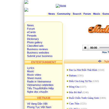
|
News
|
Community
|
Search
|
Forum
|
Music
|
Gam
News
Forum
eCards
Penpals
Dictionary
Photo gallery
Classified ads
00:00
Business reviews
Hoa T
Business websites
Submit your business
Nghe
ENTERTAINMENT
Lyrics
Bao La Như Biển Thái Bình
(1318)
Music
Music video
Barbara
(1301)
Sheet music
Biển Của Lòng Tự Tin
(1263)
Radio in Vietnamese
Vietnamese celebrities
Bóng Cha
(1237)
Tiểu Thuyết/Kiếm Hiệp
Nghe đọc chuyện
Bún Bò Huế
(1240)
VIETNAM
Buổi Chiều Trước Giáng Sinh
(1404)
Vẻ Vang Dân Việt
Cam Thảo
(1221)
Phong Tục Việt Nam