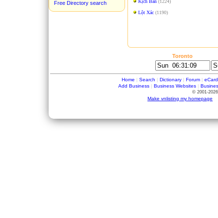
Kịch Bản
(1224)
Free Directory search
Lột Xác
(1190)
Toronto
Home
|
Search
|
Dictionary
|
Forum
|
eCard
Add Business
|
Business Websites
|
Busine
© 2001-2026
Make vnlisting my homepage