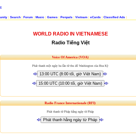
nity
|
Search
|
Forum
|
Music
|
Games
|
Penpals
|
Vietnam
|
eCards
|
Classified Ads
|
WORLD RADIO IN VIETNAMESE
Radio Tiếng Việt
Voice Of America (VOA)
Phát thanh một ngày ba lần từ thu đô Washington của Hoa Kỳ
Radio France Internationale (RFI)
Phát thanh từ Pháp hằng ngày từ Pháp