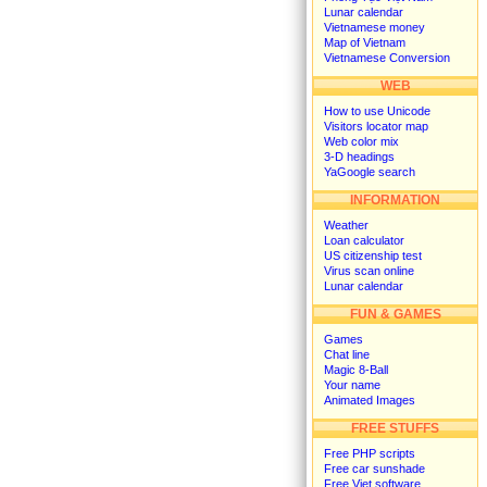
Lunar calendar
Vietnamese money
Map of Vietnam
Vietnamese Conversion
WEB
How to use Unicode
Visitors locator map
Web color mix
3-D headings
YaGoogle search
INFORMATION
Weather
Loan calculator
US citizenship test
Virus scan online
Lunar calendar
FUN & GAMES
Games
Chat line
Magic 8-Ball
Your name
Animated Images
FREE STUFFS
Free PHP scripts
Free car sunshade
Free Viet software