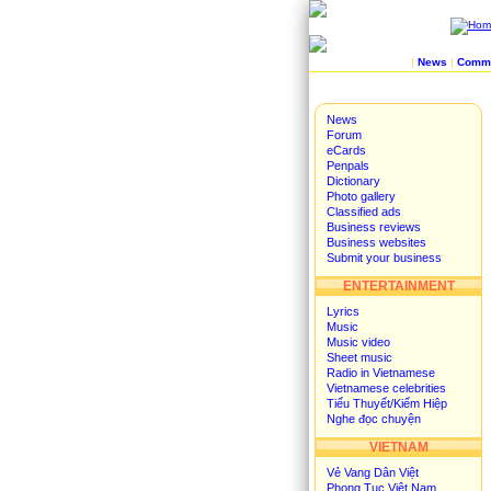
|
News
|
Commu
News
Forum
eCards
Penpals
Dictionary
Photo gallery
Classified ads
Business reviews
Business websites
Submit your business
ENTERTAINMENT
Lyrics
Music
Music video
Sheet music
Radio in Vietnamese
Vietnamese celebrities
Tiểu Thuyết/Kiếm Hiệp
Nghe đọc chuyện
VIETNAM
Vẻ Vang Dân Việt
Phong Tục Việt Nam