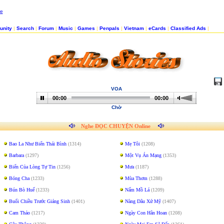
nity
|
Search
|
Forum
|
Music
|
Games
|
Penpals
|
Vietnam
|
eCards
|
Classified Ads
|
VOA
00:00
00:00
Chờ
Nghe ĐỌC CHUYỆN Online
Bao La Như Biển Thái Bình
(1314)
Mẹ Tôi
(1208)
Barbara
(1297)
Một Vụ Án Mạng
(1353)
Biển Của Lòng Tự Tin
(1256)
Mưa
(1187)
Bóng Cha
(1233)
Mùa Thơm
(1288)
Bún Bò Huế
(1233)
Nấm Mồ Lá
(1209)
Buổi Chiều Trước Giáng Sinh
(1401)
Nàng Dâu Xứ Mỹ
(1407)
Cam Thảo
(1217)
Ngày Con Hân Hoan
(1208)