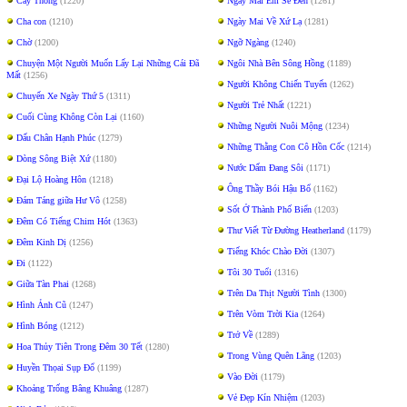
Cây Thông
(1220)
Ngày Mai Em Sẽ Ðến
(1261)
Cha con
(1210)
Ngày Mai Về Xứ Lạ
(1281)
Chờ
(1200)
Ngỡ Ngàng
(1240)
Chuyện Một Người Muốn Lấy Lại Những Cái Đã
Ngôi Nhà Bên Sông Hồng
(1189)
Mất
(1256)
Người Không Chiến Tuyến
(1262)
Chuyến Xe Ngày Thứ 5
(1311)
Người Trẻ Nhất
(1221)
Cuối Cùng Không Còn Lại
(1160)
Những Người Nuôi Mộng
(1234)
Dấu Chân Hạnh Phúc
(1279)
Những Thằng Con Cô Hồn Cốc
(1214)
Dòng Sông Biệt Xứ
(1180)
Nước Dấm Ðang Sôi
(1171)
Đại Lộ Hoàng Hôn
(1218)
Ông Thầy Bói Hậu Bổ
(1162)
Đám Táng giữa Hư Vô
(1258)
Sốt Ở Thành Phố Biển
(1203)
Đêm Có Tiếng Chim Hót
(1363)
Thư Viết Từ Ðường Heatherland
(1179)
Đêm Kinh Dị
(1256)
Tiếng Khóc Chào Đời
(1307)
Đi
(1122)
Tôi 30 Tuổi
(1316)
Giữa Tàn Phai
(1268)
Trên Da Thịt Người Tình
(1300)
Hình Ảnh Cũ
(1247)
Trên Vòm Trời Kia
(1264)
Hình Bóng
(1212)
Trở Về
(1289)
Hoa Thủy Tiên Trong Đêm 30 Tết
(1280)
Trong Vùng Quên Lãng
(1203)
Huyền Thọai Sụp Đổ
(1199)
Vào Đời
(1179)
Khoảng Trống Bâng Khuâng
(1287)
Vẻ Đẹp Kín Nhiệm
(1203)