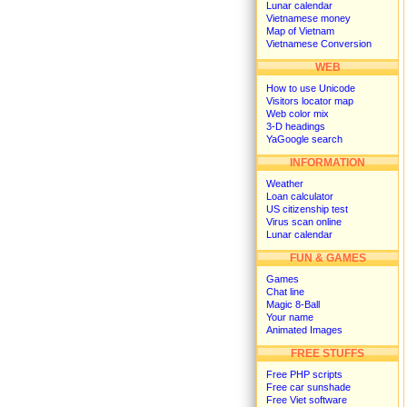
Lunar calendar
Vietnamese money
Map of Vietnam
Vietnamese Conversion
WEB
How to use Unicode
Visitors locator map
Web color mix
3-D headings
YaGoogle search
INFORMATION
Weather
Loan calculator
US citizenship test
Virus scan online
Lunar calendar
FUN & GAMES
Games
Chat line
Magic 8-Ball
Your name
Animated Images
FREE STUFFS
Free PHP scripts
Free car sunshade
Free Viet software