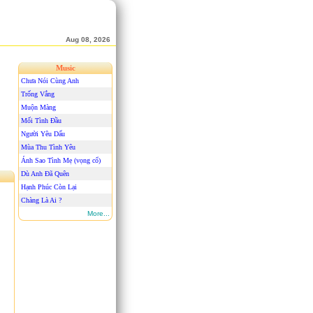
Aug 08, 2026
Music
Chưa Nói Cùng Anh
Trống Vắng
Muộn Màng
Mối Tình Đầu
Người Yêu Dấu
Mùa Thu Tình Yêu
Ánh Sao Tình Mẹ (vọng cổ)
Dù Anh Đã Quên
Hạnh Phúc Còn Lại
Chàng Là Ai ?
More...