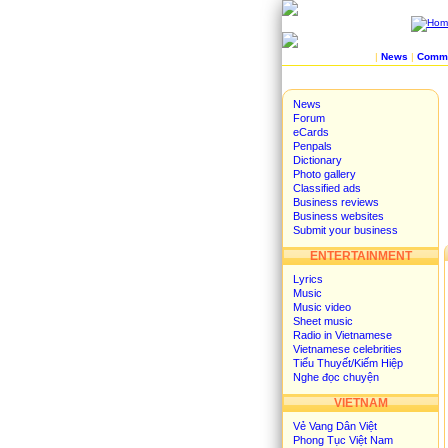
|
News
|
Commu
News
Forum
eCards
Penpals
Dictionary
Photo gallery
Classified ads
Business reviews
Business websites
Submit your business
ENTERTAINMENT
Lyrics
Music
Music video
Sheet music
Radio in Vietnamese
Vietnamese celebrities
Tiểu Thuyết/Kiếm Hiệp
Nghe đọc chuyện
VIETNAM
Vẻ Vang Dân Việt
Phong Tục Việt Nam