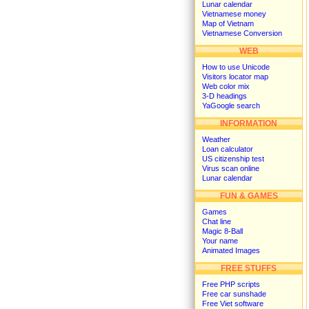
Lunar calendar
Vietnamese money
Map of Vietnam
Vietnamese Conversion
WEB
How to use Unicode
Visitors locator map
Web color mix
3-D headings
YaGoogle search
INFORMATION
Weather
Loan calculator
US citizenship test
Virus scan online
Lunar calendar
FUN & GAMES
Games
Chat line
Magic 8-Ball
Your name
Animated Images
FREE STUFFS
Free PHP scripts
Free car sunshade
Free Viet software