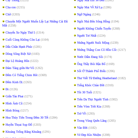
Cây Thông
(1223)
Ngày Mai Em Sẽ Ðến
(1261)
Cha con
(1215)
Ngày Mai Về Xứ Lạ
(1286)
Chờ
(1203)
Ngỡ Ngàng
(1246)
Chuyện Một Người Muốn Lấy Lại Những Cái Đã
Ngôi Nhà Bên Sông Hồng
(1194)
Mất
(1258)
Người Không Chiến Tuyến
(1268)
Chuyến Xe Ngày Thứ 5
(1314)
Người Trẻ Nhất
(1224)
Cuối Cùng Không Còn Lại
(1164)
Những Người Nuôi Mộng
(1239)
Dấu Chân Hạnh Phúc
(1281)
Những Thằng Con Cô Hồn Cốc
(1217)
Dòng Sông Biệt Xứ
(1183)
Nước Dấm Ðang Sôi
(1174)
Đại Lộ Hoàng Hôn
(1222)
Ông Thầy Bói Hậu Bổ
(1169)
Đám Táng giữa Hư Vô
(1262)
Sốt Ở Thành Phố Biển
(1206)
Đêm Có Tiếng Chim Hót
(1369)
Thư Viết Từ Ðường Heatherland
(1182)
Đêm Kinh Dị
(1263)
Tiếng Khóc Chào Đời
(1310)
Đi
(1126)
Tôi 30 Tuổi
(1321)
Giữa Tàn Phai
(1271)
Trên Da Thịt Người Tình
(1302)
Hình Ảnh Cũ
(1254)
Trên Vòm Trời Kia
(1268)
Hình Bóng
(1217)
Trở Về
(1293)
Hoa Thủy Tiên Trong Đêm 30 Tết
(1284)
Trong Vùng Quên Lãng
(1205)
Huyền Thọai Sụp Đổ
(1203)
Vào Đời
(1182)
Khoảng Trống Bâng Khuâng
(1291)
Vẻ Đẹp Kín Nhiệm
(1208)