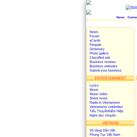
|
News
|
Commu
News
Forum
eCards
Penpals
Dictionary
Photo gallery
Classified ads
Business reviews
Business websites
Submit your business
ENTERTAINMENT
Lyrics
Music
Music video
Sheet music
Radio in Vietnamese
Vietnamese celebrities
Tiểu Thuyết/Kiếm Hiệp
Nghe đọc chuyện
VIETNAM
Vẻ Vang Dân Việt
Phong Tục Việt Nam