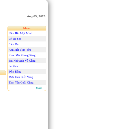
Aug 09, 2026
Music
Hẩm Hiu Một Mình
Lẻ Tại Sao
Cám Ơn
Ánh Mắt Tình Yêu
Khóc Một Giòng Sông
Em Nhớ Anh Vô Cùng
Lệ Khóc
Đêm Đông
Mưa Trên Biển Vắng
Tình Yêu Cuối Cùng
More...